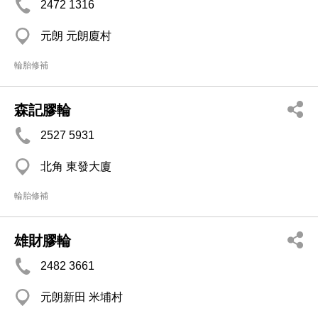
2472 1316
元朗 元朗廈村
輪胎修補
森記膠輪
2527 5931
北角 東發大廈
輪胎修補
雄財膠輪
2482 3661
元朗新田 米埔村