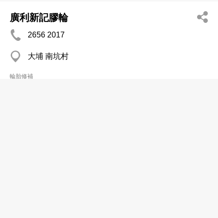
廣利新記膠輪
2656 2017
大埔 南坑村
輪胎修補
寶日公司
2792 2808
西貢 新安村
輪胎修補
Man Sun Tyre & Battery Co Ltd
2658 8909