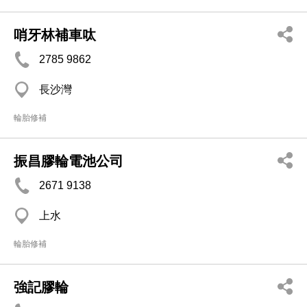
哨牙林補車呔
2785 9862
長沙灣
輪胎修補
振昌膠輪電池公司
2671 9138
上水
輪胎修補
強記膠輪