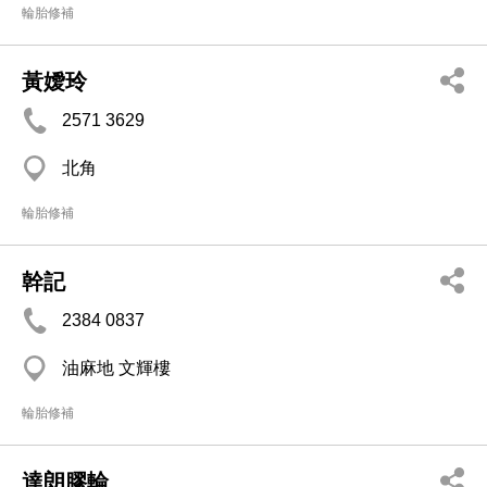
輪胎修補
黃嬡玲
2571 3629
北角
輪胎修補
幹記
2384 0837
油麻地 文輝樓
輪胎修補
達朗膠輪