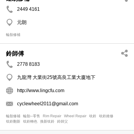
2449 4161
元朗
輪胎修補
鈴師傅
2778 8183
九龍灣 大業街25號高良工業大廈地下
http://www.lingcfu.com
cyclewheel2011@gmail.com
輪胎修補
輪胎─零售
Rim Repair
Wheel Repair
呔鈴
呔鈴維修
呔鈴翻新
呔鈴轉色
換新呔鈴
鈴師父