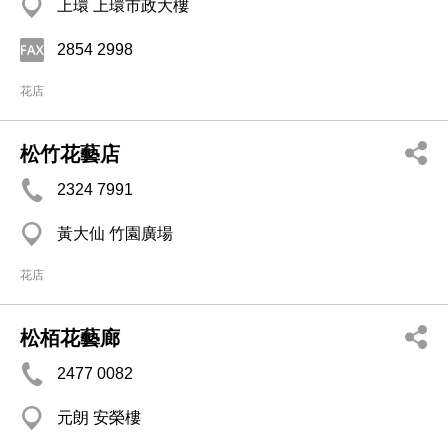
上環 上環市政大樓
2854 2998
花店
松竹花藝店
2324 7991
黃大仙 竹園廣場
花店
松栢花藝廊
2477 0082
元朗 安榮樓