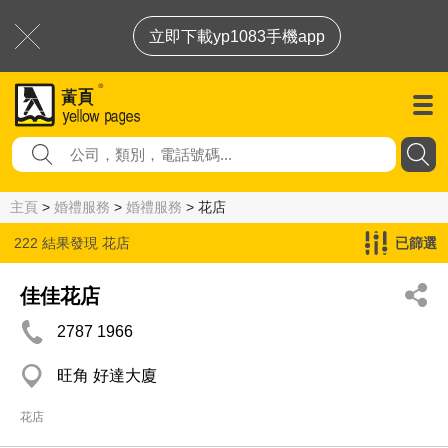
立即下載yp1083手機app
主頁
>
婚禮服務
>
婚禮服務
> 花店
222 結果發現
花店
已篩選
佳佳花店
2787 1966
旺角 好達大廈
花店