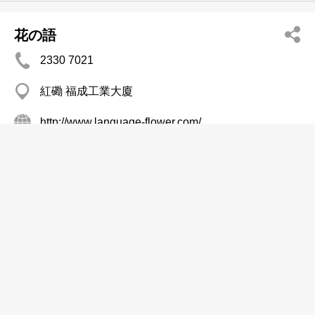
花の語
2330 7021
紅磡 福成工業大廈
http://www.language-flower.com/
花店
花の緣
2311 3613
上環 永樂街68
花店