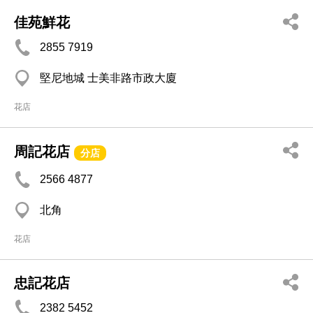
佳苑鮮花
2855 7919
堅尼地城 士美非路市政大廈
花店
周記花店
分店
2566 4877
北角
花店
忠記花店
2382 5452