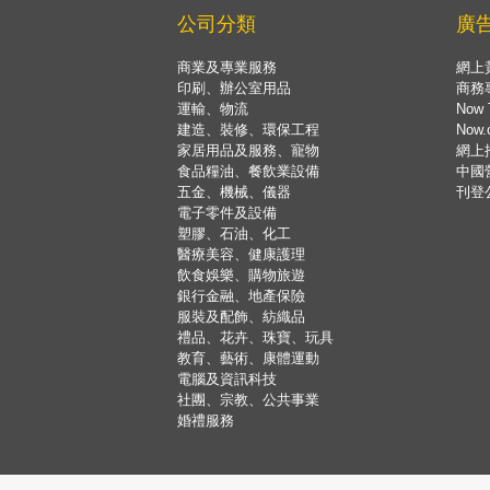
公司分類
廣
商業及專業服務
網上
印刷、辦公室用品
商務
運輸、物流
Now 
建造、裝修、環保工程
Now
家居用品及服務、寵物
網上
食品糧油、餐飲業設備
中國
五金、機械、儀器
刊登
電子零件及設備
塑膠、石油、化工
醫療美容、健康護理
飲食娛樂、購物旅遊
銀行金融、地產保險
服裝及配飾、紡織品
禮品、花卉、珠寶、玩具
教育、藝術、康體運動
電腦及資訊科技
社團、宗教、公共事業
婚禮服務