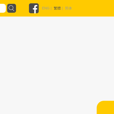
ENG
|
繁體
|
简体