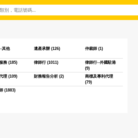
─其他
遺產承辦 (126)
仲裁師 (1)
務 (185)
律師行 (1011)
律師行─外國駐港
(9)
理 (109)
財務報告分析 (2)
商標及專利代理
(79)
(1883)