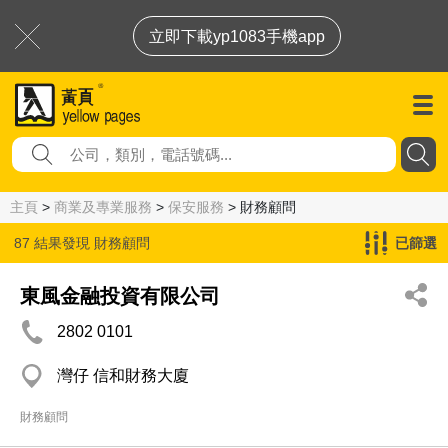
立即下載yp1083手機app
主頁
>
商業及專業服務
>
保安服務
> 財務顧問
87 結果發現
財務顧問
已篩選
東風金融投資有限公司
2802 0101
灣仔 信和財務大廈
財務顧問