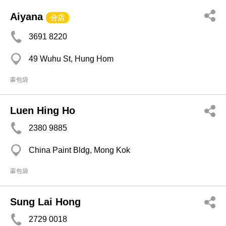
Aiyana
分店
3691 8220
49 Wuhu St, Hung Hom
蔴包袋
Luen Hing Ho
2380 9885
China Paint Bldg, Mong Kok
蔴包袋
Sung Lai Hong
2729 0018