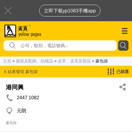
立即下載yp1083手機app
主頁
>
服裝及配飾、紡織品
>
皮草、皮革及製品
> 蔴包袋
6 結果發現
蔴包袋
已篩選
港同興
2447 1082
元朗
蔴包袋