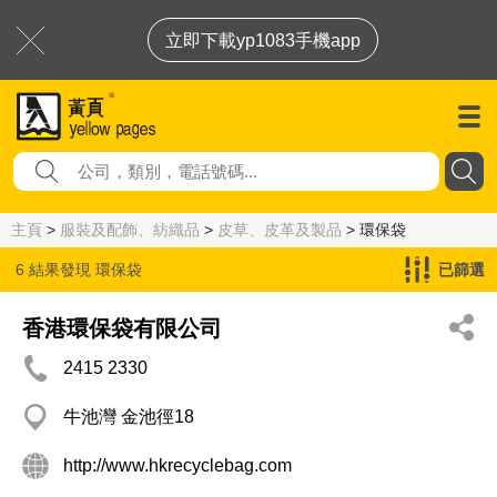
立即下載yp1083手機app
主頁
>
服裝及配飾、紡織品
>
皮草、皮革及製品
> 環保袋
6 結果發現
環保袋
已篩選
香港環保袋有限公司
2415 2330
牛池灣 金池徑18
http://www.hkrecyclebag.com