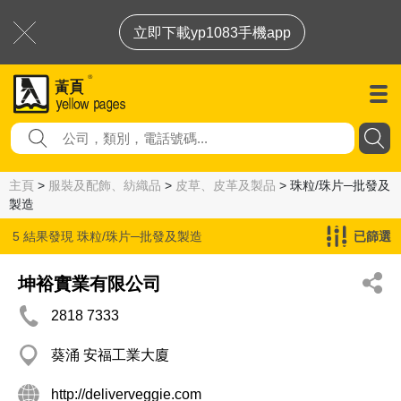
立即下載yp1083手機app
主頁
>
服裝及配飾、紡織品
>
皮草、皮革及製品
> 珠粒/珠片─批發及
製造
5 結果發現
珠粒/珠片─批發及製造
已篩選
坤裕實業有限公司
2818 7333
葵涌 安福工業大廈
http://deliverveggie.com