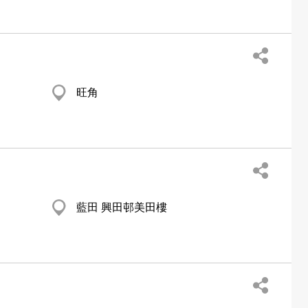
旺角
藍田 興田邨美田樓