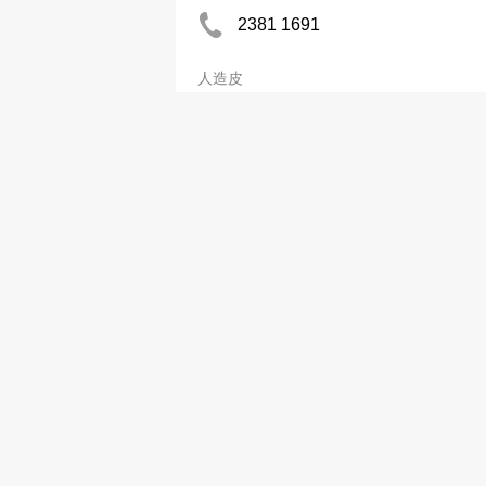
2381 1691
人造皮
公司分類
廣
商業及專業服務
網上
印刷、辦公室用品
商務
運輸、物流
Now 
建造、裝修、環保工程
Now
家居用品及服務、寵物
網上
食品糧油、餐飲業設備
中國
五金、機械、儀器
刊登
電子零件及設備
塑膠、石油、化工
醫療美容、健康護理
飲食娛樂、購物旅遊
銀行金融、地產保險