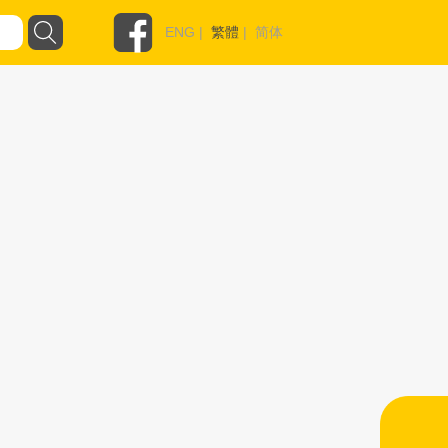
ENG
|
繁體
|
简体