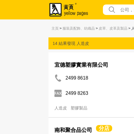
主頁
>
服裝及配飾、紡織品
>
皮草、皮革及製品
> 
14 結果發現
人造皮
宜德塑膠實業有限公司
2499 8618
2499 8263
人造皮
塑膠製品
分店
南和聚合品公司