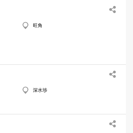
旺角
深水埗