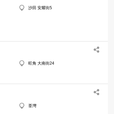
沙田 安耀街5
旺角 大南街24
荃灣