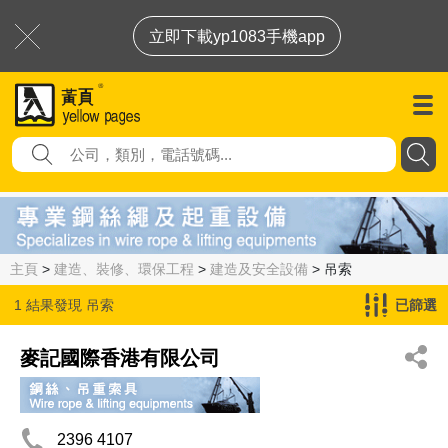
立即下載yp1083手機app
主頁
>
建造、裝修、環保工程
>
建造及安全設備
> 吊索
1 結果發現
吊索
已篩選
麥記國際香港有限公司
2396 4107