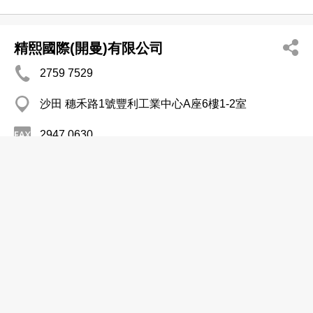
精熙國際(開曼)有限公司
2759 7529
沙田 穗禾路1號豐利工業中心A座6樓1-2室
2947 0630
http://www.yorkey-optical.com
攝影器材及用品─批發及製造
銳鷹有限公司
分店
2363 3620
紅磡 紅磡廣場