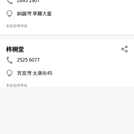
2895 1907
銅鑼灣 華爾大廈
美術指導學校
梓桐堂
2525 6077
筲箕灣 太康街45
美術指導學校
瓷畫坊
2513 7687
筲箕灣 海安商業中心