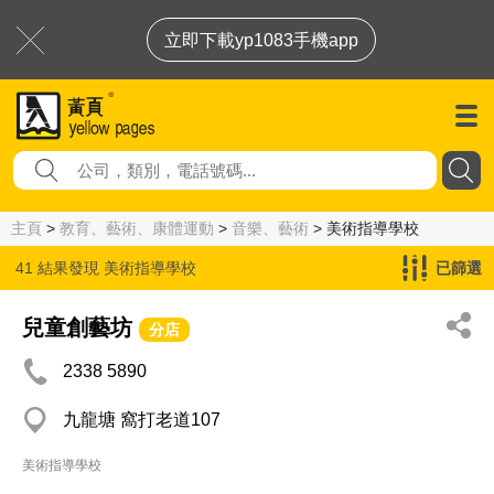
立即下載yp1083手機app
主頁
>
教育、藝術、康體運動
>
音樂、藝術
> 美術指導學校
41 結果發現
美術指導學校
已篩選
兒童創藝坊
分店
2338 5890
九龍塘 窩打老道107
美術指導學校