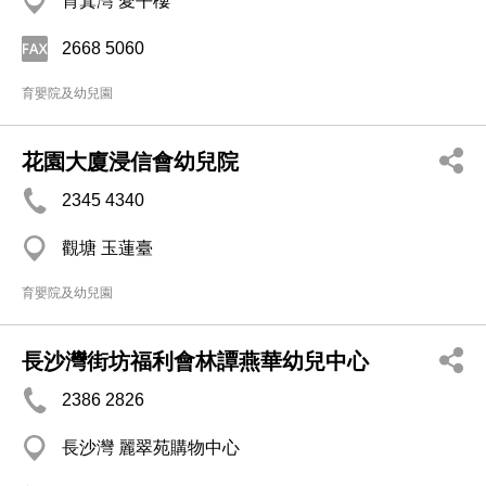
筲箕灣 愛平樓
2668 5060
育嬰院及幼兒園
花園大廈浸信會幼兒院
2345 4340
觀塘 玉蓮臺
育嬰院及幼兒園
長沙灣街坊福利會林譚燕華幼兒中心
2386 2826
長沙灣 麗翠苑購物中心