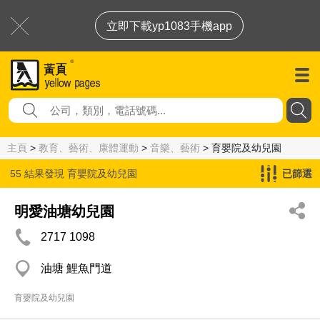
立即下載yp1083手機app
主頁
>
教育、藝術、康體運動
>
音樂、藝術
> 育嬰院及幼兒園
55 結果發現
育嬰院及幼兒園
已篩選
明愛油塘幼兒園
2717 1098
油塘 鯉魚門道
育嬰院及幼兒園