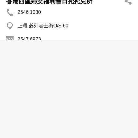
香港西區婦女福利會日托托兒所
2546 1030
上環 必列者士街O/S 60
2547 6973
育嬰院及幼兒園
香港保護兒童會利黃瑤璧日託嬰兒園
2682 2245
粉嶺 康明樓
育嬰院及幼兒園
香港基督教播道會聯會寶雅幼兒園