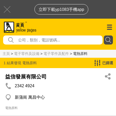
立即下載yp1083手機app
主頁
>
電子零件及設備
>
電子零件及配件
> 電熱原料
1 結果發現
電熱原料
已篩選
益信發展有限公司
2342 4924
新蒲崗 萬昌中心
電熱原料