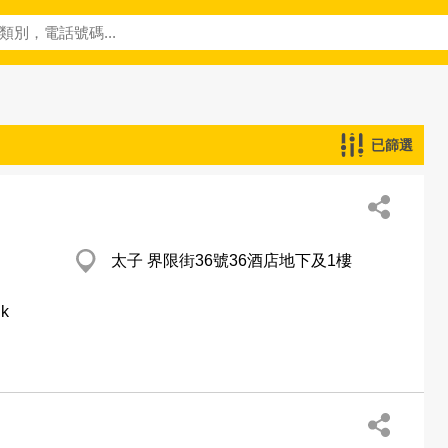
已篩選
太子 界限街36號36酒店地下及1樓
hk