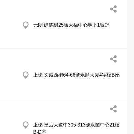
元朗 建德街25號大福中心地下1號舖
上環 文咸西街64-66號永順大廈4字樓B座
上環 皇后大道中305-313號永業中心21樓
B-D室