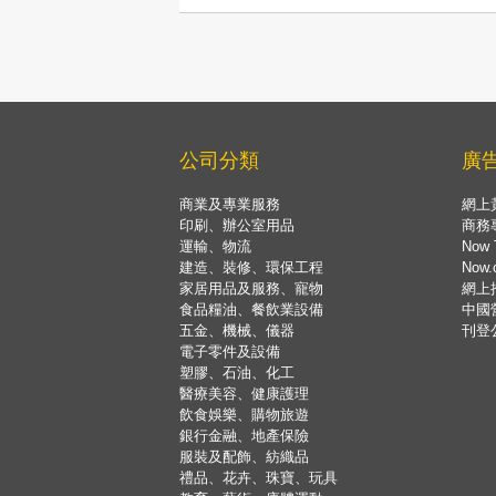
公司分類
廣
商業及專業服務
網上
印刷、辦公室用品
商務
運輸、物流
Now 
建造、裝修、環保工程
Now
家居用品及服務、寵物
網上
食品糧油、餐飲業設備
中國
五金、機械、儀器
刊登
電子零件及設備
塑膠、石油、化工
醫療美容、健康護理
飲食娛樂、購物旅遊
銀行金融、地產保險
服裝及配飾、紡織品
禮品、花卉、珠寶、玩具