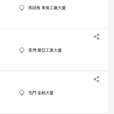
馬頭角 東南工廠大廈
荃灣 榮亞工業大廈
屯門 金銘大廈