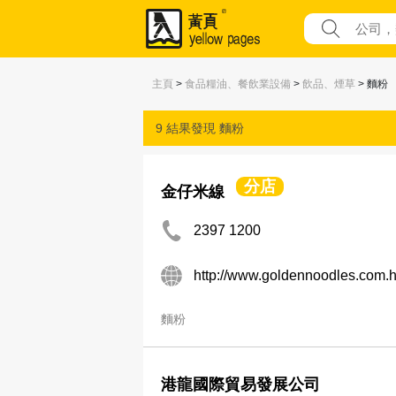
主頁
>
食品糧油、餐飲業設備
>
飲品、煙草
> 麵粉
9 結果發現
麵粉
分店
金仔米線
2397 1200
http://www.goldennoodles.com.
麵粉
港龍國際貿易發展公司