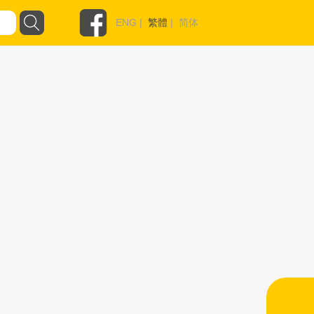
ENG
|
繁體
|
简体