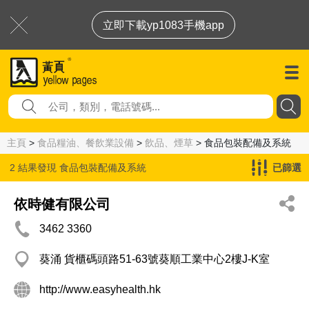
立即下載yp1083手機app
主頁
>
食品糧油、餐飲業設備
>
飲品、煙草
> 食品包裝配備及系統
2 結果發現
食品包裝配備及系統
已篩選
依時健有限公司
3462 3360
葵涌 貨櫃碼頭路51-63號葵順工業中心2樓J-K室
http://www.easyhealth.hk