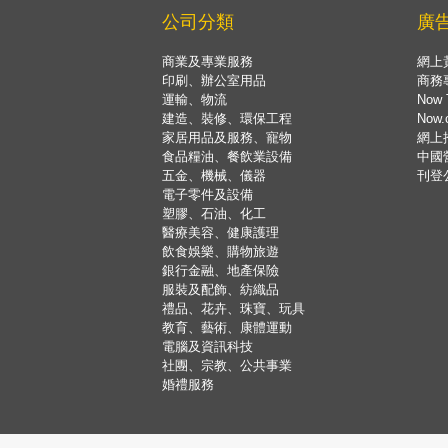
公司分類
廣
商業及專業服務
網上
印刷、辦公室用品
商務
運輸、物流
Now 
建造、裝修、環保工程
Now
家居用品及服務、寵物
網上
食品糧油、餐飲業設備
中國
五金、機械、儀器
刊登
電子零件及設備
塑膠、石油、化工
醫療美容、健康護理
飲食娛樂、購物旅遊
銀行金融、地產保險
服裝及配飾、紡織品
禮品、花卉、珠寶、玩具
教育、藝術、康體運動
電腦及資訊科技
社團、宗教、公共事業
婚禮服務