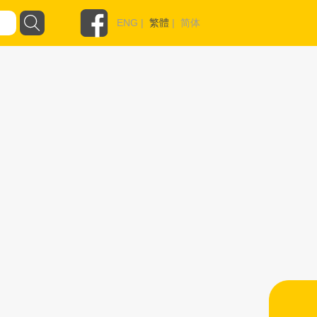
ENG
|
繁體
|
简体