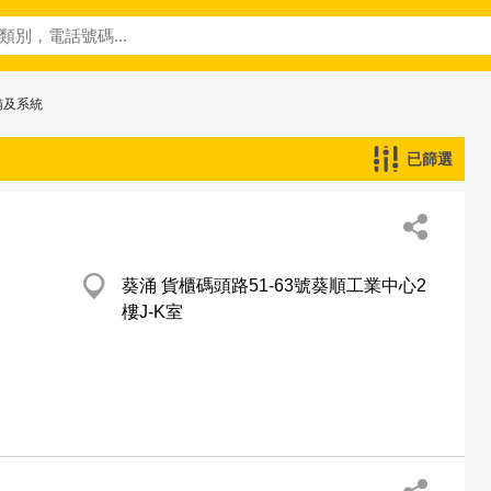
備及系統
已篩選
葵涌 貨櫃碼頭路51-63號葵順工業中心2
樓J-K室