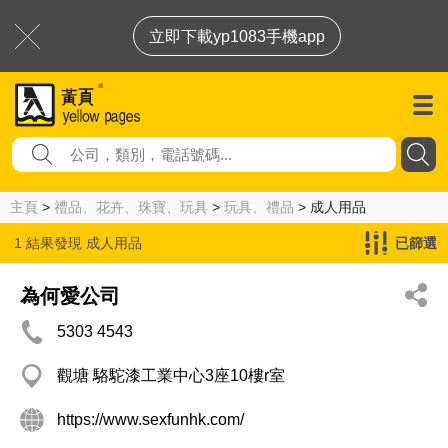
立即下載yp1083手機app
主頁
>
禮品、花卉、珠寶、玩具
>
玩具、禮品
> 成人用品
1 結果發現
成人用品
已篩選
為何愛公司
5303 4543
觀塘 駱駝漆工業中心3座10樓r室
https://www.sexfunhk.com/