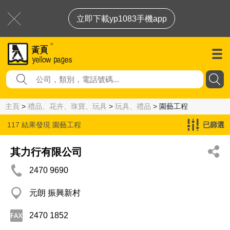
立即下載yp1083手機app
主頁
>
禮品、花卉、珠寶、玩具
>
玩具、禮品
> 園藝工程
117 結果發現
園藝工程
已篩選
其力行有限公司
2470 9690
元朗 振興新村
2470 1852