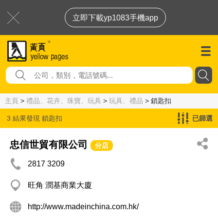
立即下載yp1083手機app
主頁
>
禮品、花卉、珠寶、玩具
>
玩具、禮品
> 鎖匙扣
3 結果發現
鎖匙扣
已篩選
忠信世貿有限公司
分店
2817 3209
旺角 潤基商業大廈
http://www.madeinchina.com.hk/