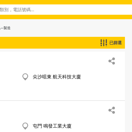
具─製造
已篩選
尖沙咀東 航天科技大廈
屯門 鳴發工業大廈