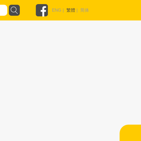
ENG
|
繁體
|
简体