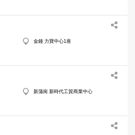
金鐘 力寶中心1座
新蒲崗 新時代工貿商業中心