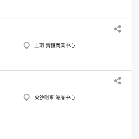
上環 寶恒商業中心
尖沙咀東 港晶中心