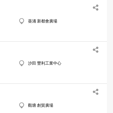
葵涌 新都會廣場
沙田 豐利工業中心
觀塘 創貿廣場