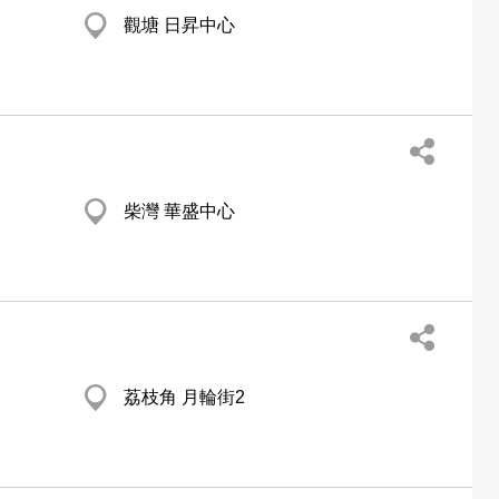
觀塘 日昇中心
柴灣 華盛中心
荔枝角 月輪街2