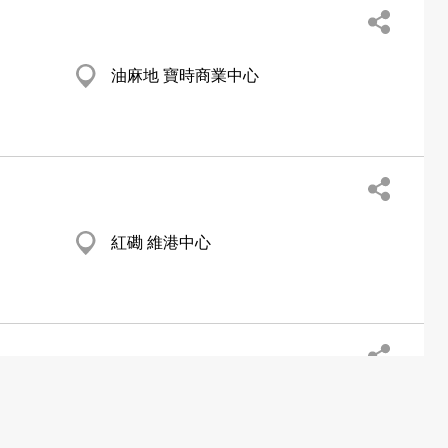
油麻地 寶時商業中心
紅磡 維港中心
觀塘 創業街9