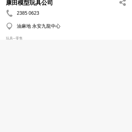
康田模型玩具公司
2385 0623
油麻地 永安九龍中心
玩具─零售
彩玉有限公司
2408 3862
荃灣 立泰工業中心
玩具─零售
彩溢有限公司
分店
3559 1457