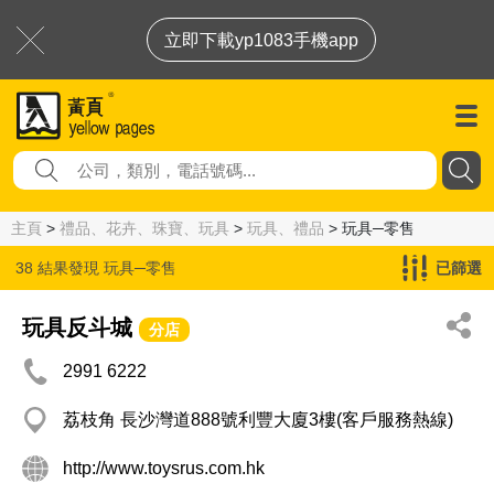
立即下載yp1083手機app
主頁
>
禮品、花卉、珠寶、玩具
>
玩具、禮品
> 玩具─零售
38 結果發現
玩具─零售
已篩選
玩具反斗城
分店
2991 6222
荔枝角 長沙灣道888號利豐大廈3樓(客戶服務熱線)
http://www.toysrus.com.hk