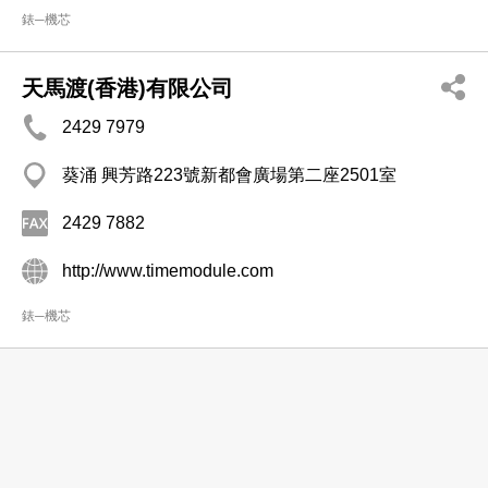
錶─機芯
天馬渡(香港)有限公司
2429 7979
葵涌 興芳路223號新都會廣場第二座2501室
2429 7882
http://www.timemodule.com
錶─機芯