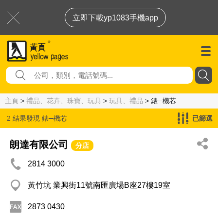
立即下載yp1083手機app
主頁
>
禮品、花卉、珠寶、玩具
>
玩具、禮品
> 錶─機芯
2 結果發現
錶─機芯
已篩選
朗達有限公司
分店
2814 3000
黃竹坑 業興街11號南匯廣場B座27樓19室
2873 0430