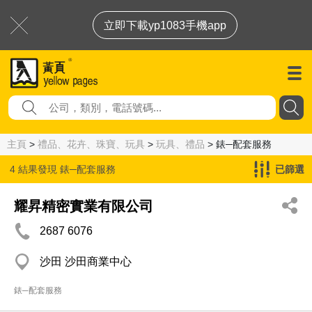
立即下載yp1083手機app
主頁
>
禮品、花卉、珠寶、玩具
>
玩具、禮品
> 錶─配套服務
4 結果發現
錶─配套服務
已篩選
耀昇精密實業有限公司
2687 6076
沙田 沙田商業中心
錶─配套服務