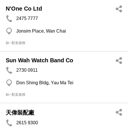
N'One Co Ltd
2475 7777
Jonsim Place, Wan Chai
錶─配套服務
Sun Wah Watch Band Co
2730 0911
Don Shing Bldg, Yau Ma Tei
錶─配套服務
天偉裝配廠
2615 9300