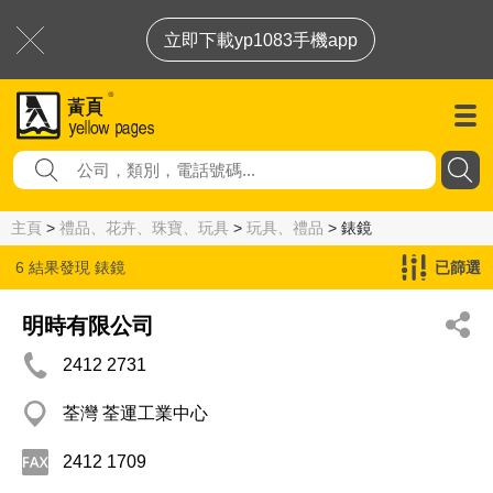
立即下載yp1083手機app
主頁
>
禮品、花卉、珠寶、玩具
>
玩具、禮品
> 錶鏡
6 結果發現
錶鏡
已篩選
明時有限公司
2412 2731
荃灣 荃運工業中心
2412 1709