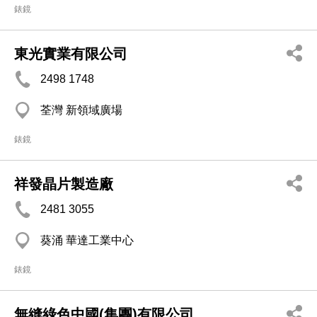
錶鏡
東光實業有限公司
2498 1748
荃灣 新領域廣場
錶鏡
祥發晶片製造廠
2481 3055
葵涌 華達工業中心
錶鏡
無縫綠色中國(集團)有限公司