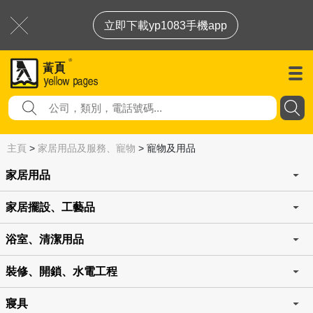
立即下載yp1083手機app
主頁
>
家居用品及服務、寵物
>
寵物及用品
家居用品
家居擺設、工藝品
浴室、清潔用品
裝修、開鎖、水電工程
寢具