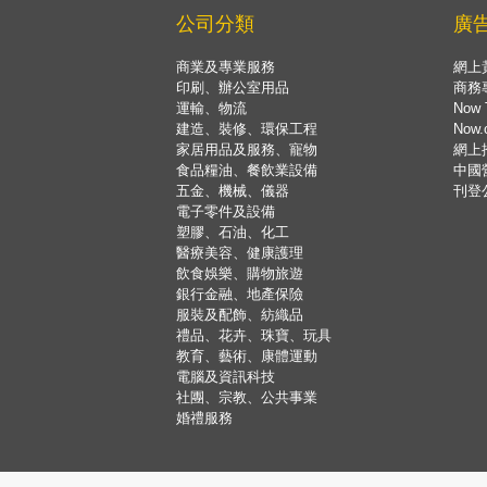
公司分類
廣
商業及專業服務
網上
印刷、辦公室用品
商務
運輸、物流
Now 
建造、裝修、環保工程
Now
家居用品及服務、寵物
網上
食品糧油、餐飲業設備
中國
五金、機械、儀器
刊登
電子零件及設備
塑膠、石油、化工
醫療美容、健康護理
飲食娛樂、購物旅遊
銀行金融、地產保險
服裝及配飾、紡織品
禮品、花卉、珠寶、玩具
教育、藝術、康體運動
電腦及資訊科技
社團、宗教、公共事業
婚禮服務