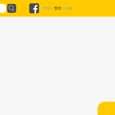
ENG
|
繁體
|
简体