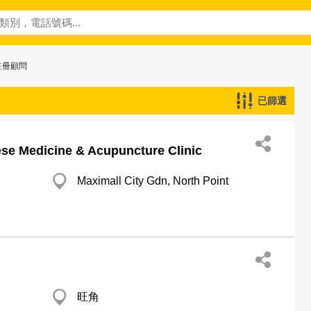
註冊顧問
已篩選
ese Medicine & Acupuncture Clinic
Maximall City Gdn, North Point
旺角