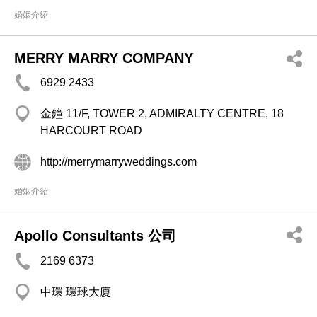
婚姻介紹
MERRY MARRY COMPANY
6929 2433
金鐘 11/F, TOWER 2, ADMIRALTY CENTRE, 18
HARCOURT ROAD
http://merrymarryweddings.com
婚姻介紹
Apollo Consultants 公司
2169 6373
中環 環球大廈