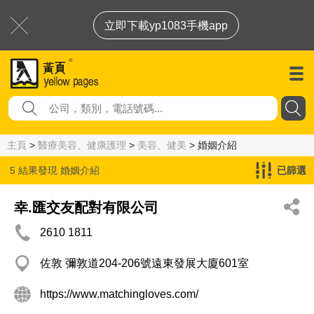
立即下載yp1083手機app
主頁
>
醫療美容、健康護理
>
美容、健美
> 婚姻介紹
5 結果發現
婚姻介紹
已篩選
幸.匯交友配對有限公司
2610 1811
佐敦 彌敦道204-206號遠東發展大廈601室
https://www.matchingloves.com/