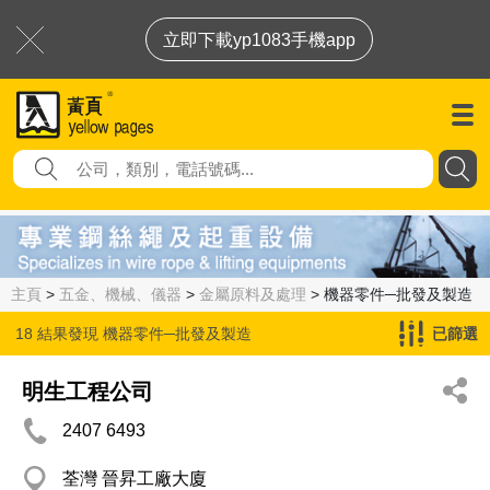
立即下載yp1083手機app
主頁
>
五金、機械、儀器
>
金屬原料及處理
> 機器零件─批發及製造
18 結果發現
機器零件─批發及製造
已篩選
明生工程公司
2407 6493
荃灣 晉昇工廠大廈