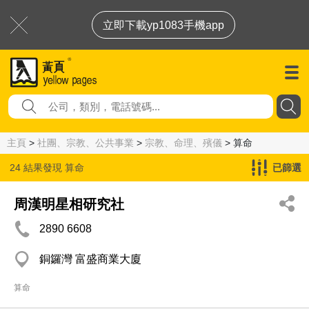
立即下載yp1083手機app
主頁
>
社團、宗教、公共事業
>
宗教、命理、殯儀
> 算命
24 結果發現
算命
已篩選
周漢明星相研究社
2890 6608
銅鑼灣 富盛商業大廈
算命