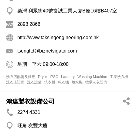
柴灣 利眾街40號富誠工業大廈B座16樓B407室
2893 2866
http://www.taksingengineering.com.hk
tsengltd@biznetvigator.com
星期一至六 09:00-18:00
洗衣店配備及供應
Dryer
IPSO
Laundry
Washing Machine
工業洗衣機
洗衣店設備
洗衣設備
洗衣機
乾衣機
脫水機
德承洗衣設備
鴻達製衣設備公司
2274 4331
旺角 友豐大廈