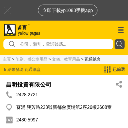
立即下載yp1083手機app
主頁
>
印刷、辦公室用品
>
文儀、教育用品
> 瓦通紙盒
5 結果發現
瓦通紙盒
已篩選
昌明投資有限公司
2428 2721
葵涌 興芳路223號新都會廣場第2座26樓2608室
2480 5997