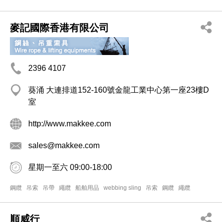
麥記國際香港有限公司
2396 4107
葵涌 大連排道152-160號金龍工業中心第一座23樓D
室
http://www.makkee.com
sales@makkee.com
星期一至六 09:00-18:00
鋼纜
吊索
吊帶
繩纜
船舶用品
webbing sling
吊索
鋼纜
繩纜
順威行