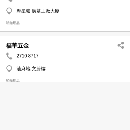
摩星嶺 廣基工廠大廈
船舶用品
福華五金
2710 8717
油麻地 文蔚樓
船舶用品
劍橋機械修理有限公司
分店
2861 2812
青衣 時力工業大廈