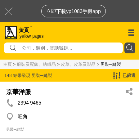
立即下載yp1083手機app
主頁
>
服裝及配飾、紡織品
>
皮草、皮革及製品
> 男裝─縫製
148 結果發現
男裝─縫製
已篩選
京華洋服
2394 9465
旺角
男裝─縫製