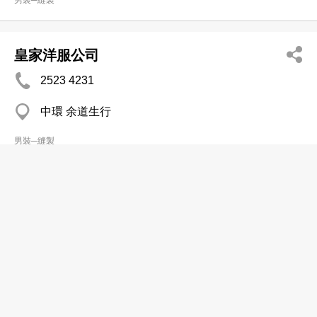
男裝─縫製
皇家洋服公司
2523 4231
中環 余道生行
男裝─縫製
美仕洋服
2549 9757
西營盤 有餘樓
2549 9819
男裝─縫製