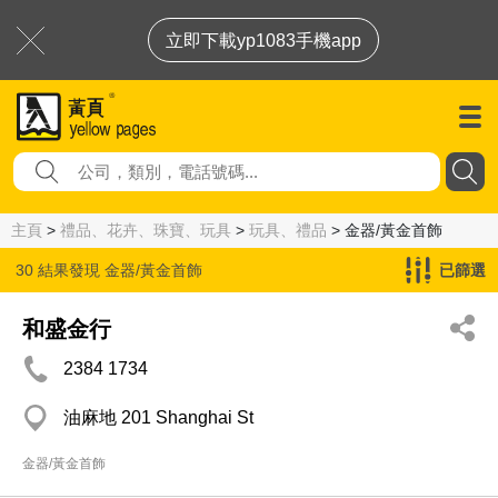
立即下載yp1083手機app
主頁
>
禮品、花卉、珠寶、玩具
>
玩具、禮品
> 金器/黃金首飾
30 結果發現
金器/黃金首飾
已篩選
和盛金行
2384 1734
油麻地 201 Shanghai St
金器/黃金首飾