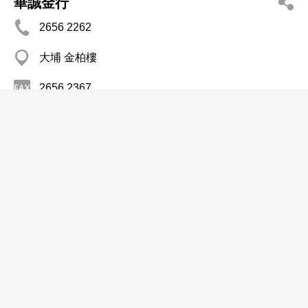
華誠金行
2656 2262
大埔 金柏樓
2656 2367
金器/黃金首飾
黃秀瓊
2580 3698
天水圍 頌富商場
金器/黃金首飾
新業行(金號)有限公司