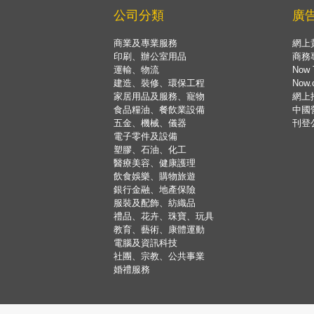
公司分類
廣
商業及專業服務
網上
印刷、辦公室用品
商務
運輸、物流
Now 
建造、裝修、環保工程
Now
家居用品及服務、寵物
網上
食品糧油、餐飲業設備
中國
五金、機械、儀器
刊登
電子零件及設備
塑膠、石油、化工
醫療美容、健康護理
飲食娛樂、購物旅遊
銀行金融、地產保險
服裝及配飾、紡織品
禮品、花卉、珠寶、玩具
教育、藝術、康體運動
電腦及資訊科技
社團、宗教、公共事業
婚禮服務