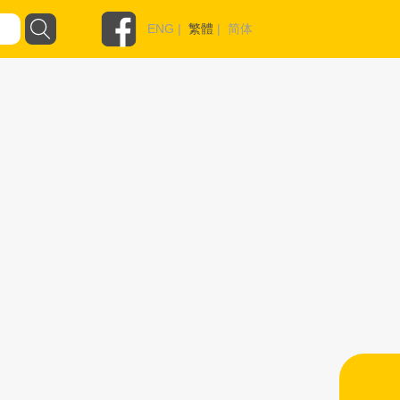
ENG
|
繁體
|
简体