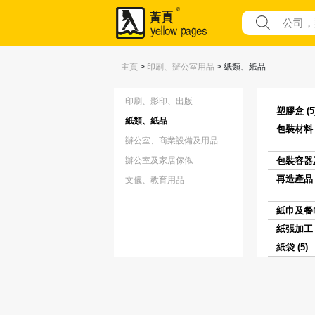
主頁
>
印刷、辦公室用品
>
紙類、紙品
印刷、影印、出版
塑膠盒 (5
紙類、紙品
包裝材料 (
辦公室、商業設備及用品
辦公室及家居傢俬
包裝容器及
再造產品 (
文儀、教育用品
紙巾及餐巾 
紙張加工 (
紙袋 (5)