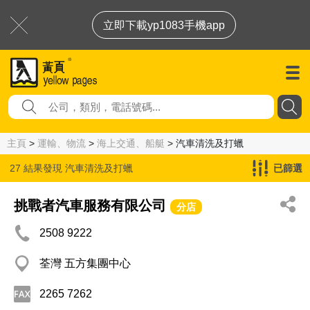
立即下載yp1083手機app
主頁
>
運輸、物流
>
海上交通、船艇
> 汽車清洗及打蠟
27 結果發現
汽車清洗及打蠟
已篩選
挑戰者汽車服務有限公司
分店
2508 9222
荃灣 五方集團中心
2265 7262